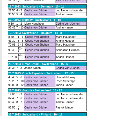
12
18.7.2023 Switzerland - Denmark 10 - 11
27.55
4 - 3
Cedric von Jüchen
Luc Neuenschwander
33.55
5 - 4
Cedric von Jüchen
Andrin Hauser
19.7.2023 Norway - Switzerland 8 - 15
9.30
1 - 2
Marc Hausheer
Cedric von Jüchen
95.45
7 - 13
Cedric von Jüchen
Andrin Hauser
19.7.2023 Switzerland - Belgium 14 - 8
8.50
1 - 1
Cedric von Jüchen
Marc Hausheer
41.30
6 - 3
Cedric von Jüchen
Andrin Hauser
70.05
9 - 5
Cedric von Jüchen
Marc Hausheer
12 -
90.40
Cedric von Jüchen
Sebastian Heinzen
7
14 -
107.00
Cedric von Jüchen
Andrin Hauser
8
20.7.2023 Great Britain - Switzerland 15 - 6
35.35
7 - 3
Jacob Simon
Cedric von Jüchen
20.7.2023 Czech Republic - Switzerland 12 - 13
45.40
5 - 6
Cedric von Jüchen
Hannah Murray
75.20
7 - 10
Cedric von Jüchen
Rhea Schempp
98.00
8 - 12
Cedric von Jüchen
Janiss Binder
21.7.2023 Austria - Switzerland 15 - 12
14.00
1 - 2
Cedric von Jüchen
Luc Neuenschwander
62.45
7 - 6
Cedric von Jüchen
Luc Neuenschwander
68.45
8 - 7
Cedric von Jüchen
Andrin Hauser
12 -
92.50
Cedric von Jüchen
Patrick Minder
11
21.7.2023 Switzerland - Finland 10 - 12