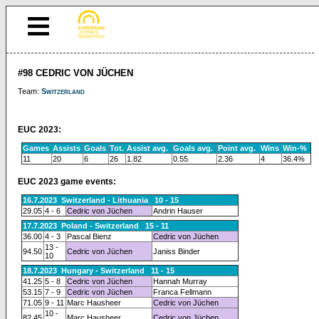
#98 CEDRIC VON JÜCHEN
Team:
Switzerland
EUC 2023:
Games
Assists
Goals
Tot.
Assist avg.
Goals avg.
Point avg.
Wins
Win-%
11
20
6
26
1.82
0.55
2.36
4
36.4%
EUC 2023 game events:
16.7.2023 Switzerland - Lithuania 10 - 15
29.05
4 - 6
Cedric von Jüchen
Andrin Hauser
17.7.2023 Poland - Switzerland 15 - 11
36.00
4 - 3
Pascal Bienz
Cedric von Jüchen
13 -
94.50
Cedric von Jüchen
Janiss Binder
10
18.7.2023 Hungary - Switzerland 11 - 15
41.25
5 - 8
Cedric von Jüchen
Hannah Murray
53.15
7 - 9
Cedric von Jüchen
Franca Fellmann
71.05
9 - 11
Marc Hausheer
Cedric von Jüchen
10 -
82.45
Marc Hausheer
Cedric von Jüchen