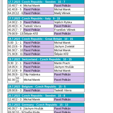
17.7.2023 Czech Republic - Sweden 15 - 7
33.40
7 - 4
Michal Marek
Pavel Pelikán
42.40
8 - 5
Pavel Pelikán
Michal Marek
64.20
12 - 6
Pavel Pelikán
Matěj Vilímek
17.7.2023 Czech Republic - Italy 9 - 15
14.00
2 - 3
Pavel Pelikán
Vojtěch Rybka
20.40
3 - 4
Tadeáš Vávra
Pavel Pelikán
40.25
7 - 7
Pavel Pelikán
František Vilímek
79.00
9 - 13
Štěpán Kříž
Pavel Pelikán
18.7.2023 Czech Republic - Great Britain 10 - 15
5.00
1 - 1
Pavel Pelikán
Michal Marek
60.15
6 - 9
Pavel Pelikán
Jáchym Zvelebil
66.30
7 - 10
Pavel Pelikán
Michal Marek
71.30
8 - 11
Pavel Pelikán
Štěpán Kříž
19.7.2023 Switzerland - Czech Republic 10 - 15
9.30
2 - 1
Pavel Pelikán
Martin Prach
18.05
4 - 3
Pavel Pelikán
Jáchym Hrušák
57.10
8 - 9
Pavel Pelikán
Michal Marek
66.35
9 - 11
Filip Halámka
Pavel Pelikán
10 -
82.30
Michal Marek
Pavel Pelikán
15
19.7.2023 Belgium - Czech Republic 15 - 5
28.00
6 - 3
Pavel Pelikán
Tadeáš Vávra
20.7.2023 Czech Republic - Sweden 15 - 8
12.40
2 - 3
Michal Marek
Pavel Pelikán
20.7.2023 Germany - Czech Republic 15 - 13
40.35
7 - 6
Jáchym Hrušák
Pavel Pelikán
69.00
10 - 9
Ondřej Rýdlo
Pavel Pelikán