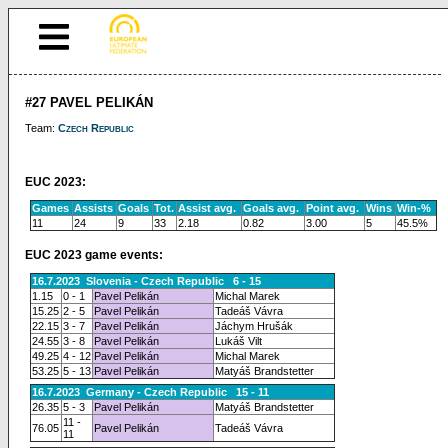
#27 PAVEL PELIKÁN
Team:
Czech Republic
EUC 2023:
Games
Assists
Goals
Tot.
Assist avg.
Goals avg.
Point avg.
Wins
Win-%
11
24
9
33
2.18
0.82
3.00
5
45.5%
EUC 2023 game events:
16.7.2023 Slovenia - Czech Republic 6 - 15
1.15
0 - 1
Pavel Pelikán
Michal Marek
15.25
2 - 5
Pavel Pelikán
Tadeáš Vávra
22.15
3 - 7
Pavel Pelikán
Jáchym Hrušák
24.55
3 - 8
Pavel Pelikán
Lukáš Vilt
49.25
4 - 12
Pavel Pelikán
Michal Marek
53.25
5 - 13
Pavel Pelikán
Matyáš Brandstetter
16.7.2023 Germany - Czech Republic 15 - 11
26.35
5 - 3
Pavel Pelikán
Matyáš Brandstetter
11 -
76.05
Pavel Pelikán
Tadeáš Vávra
11